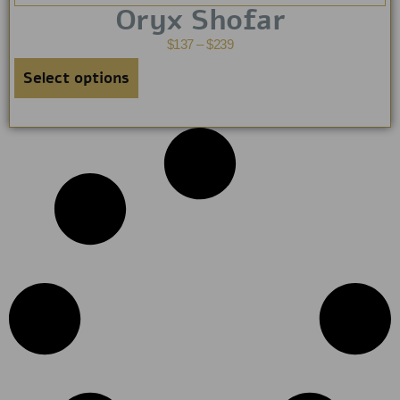
Oryx Shofar
$
137
–
$
239
Select options