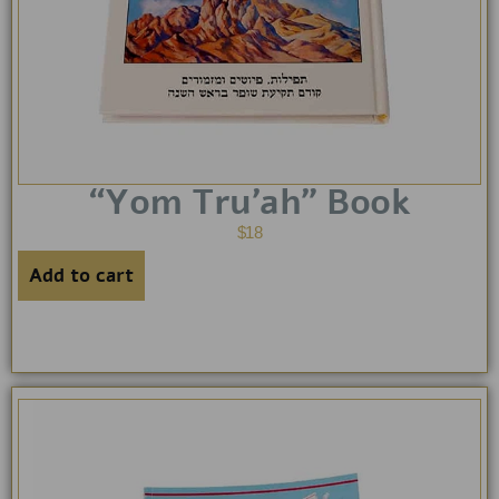
“Yom Tru’ah” Book
$
18
Add to cart