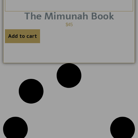
The Mimunah Book
$
45
Add to cart