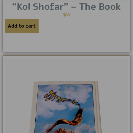
“Kol Shofar” – The Book
$
35
Add to cart