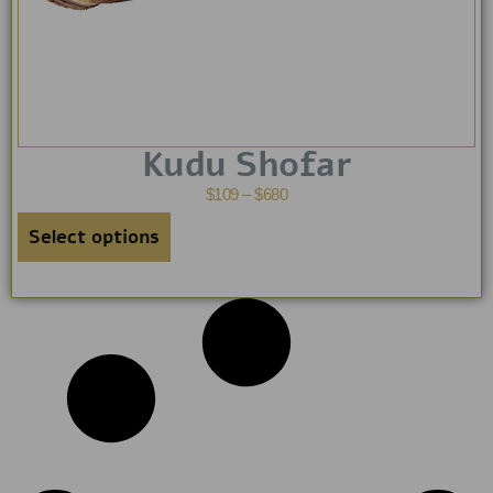
Kudu Shofar
$
109
–
$
680
Select options