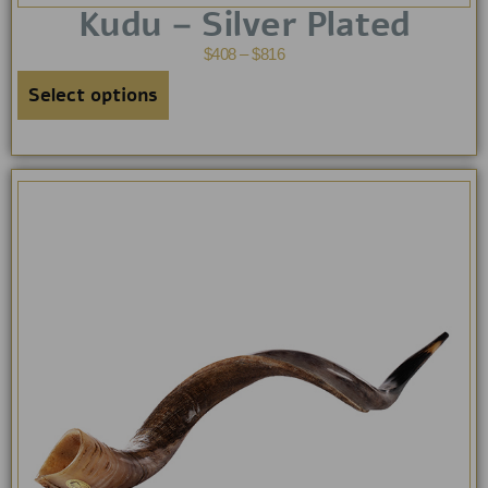
Kudu – Silver Plated
$
408
–
$
816
Select options