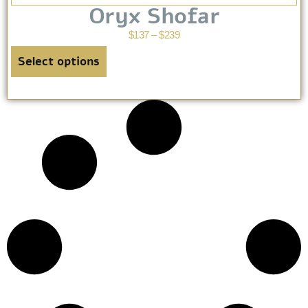
Oryx Shofar
$
137
–
$
239
Select options