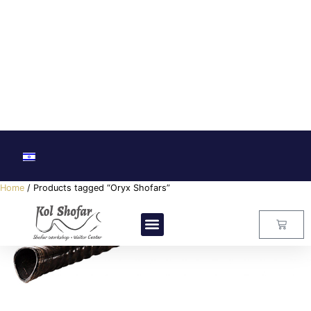
Home
/ Products tagged “Oryx Shofars”
Oryx Shofars