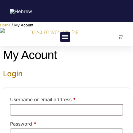
Home
/ My Acount
Visitors Center
Master Class
About Us
Contact Us
My Acount
Login
Username or email address
*
Password
*