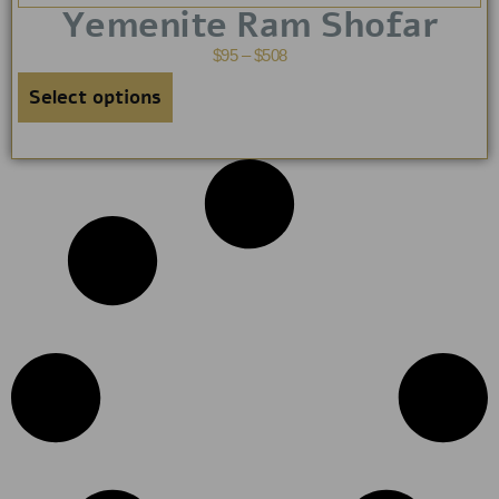
Yemenite Ram Shofar
$
95
–
$
508
Select options