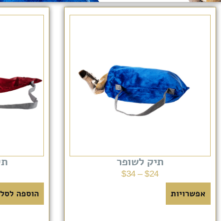
תיק לשופר
תי
$
34
–
$
24
אפשרויות
הוספה לסל